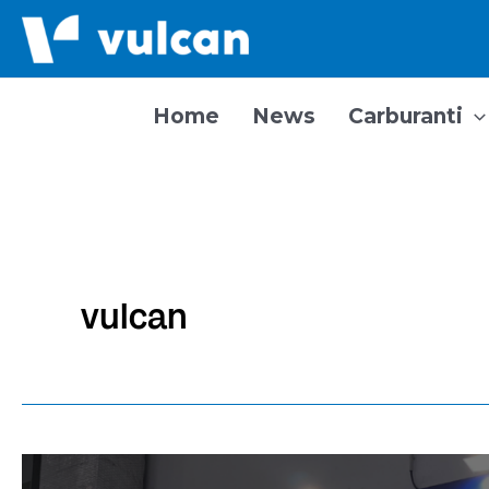
Vai
al
contenuto
Home
News
Carburanti
vulcan
Vulcan