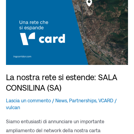
estende:
SALA
CONSILINA
(SA)
La nostra rete si estende: SALA
CONSILINA (SA)
Lascia un commento
/
News
,
Partnerships
,
VCARD
/
vulcan
Siamo entusiasti di annunciare un importante
ampliamento del network della nostra carta