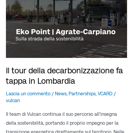
fa
tappa
in
Lombardia
Il tour della decarbonizzazione fa
tappa in Lombardia
Lascia un commento
/
News
,
Partnerships
,
VCARD
/
vulcan
Il team di Vulcan continua il suo percorso all’insegna
della sostenibilità, portando il proprio impegno per la
transizione energetica direttamente sul territorio. Nelle