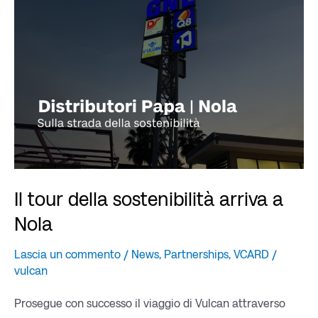
sostenibilità
arriva
a
Nola
Il tour della sostenibilità arriva a
Nola
Lascia un commento
/
News
,
Partnerships
,
VCARD
/
vulcan
Prosegue con successo il viaggio di Vulcan attraverso