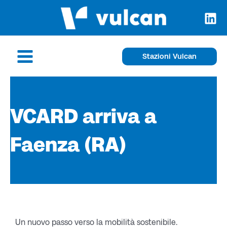
Vai
al
contenuto
Main
Stazioni Vulcan
Menu
VCARD arriva a
Faenza (RA)
Un nuovo passo verso la mobilità sostenibile.