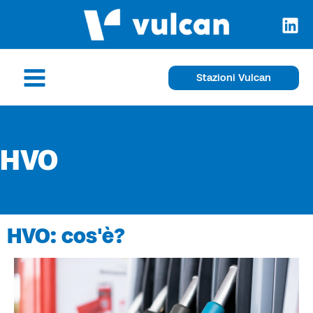
Vai
al
contenuto
Main
Stazioni Vulcan
Menu
HVO
HVO: cos'è?