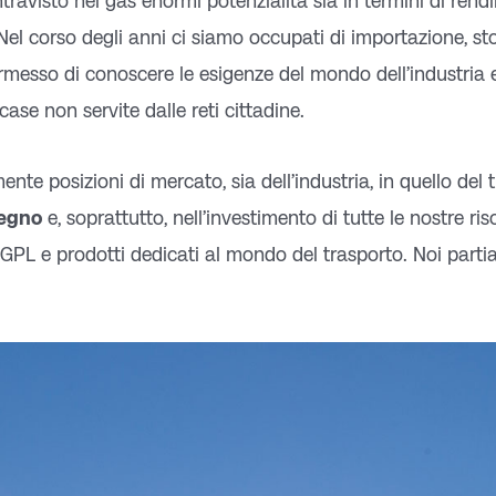
ntravisto nei gas enormi potenzialità sia in termini di rend
el corso degli anni ci siamo occupati di importazione, sto
permesso di conoscere le esigenze del mondo dell’industria 
 case non servite dalle reti cittadine.
e posizioni di mercato, sia dell’industria, in quello del tr
pegno
e, soprattutto, nell’investimento di tutte le nostre ri
i GPL e prodotti dedicati al mondo del trasporto. Noi part