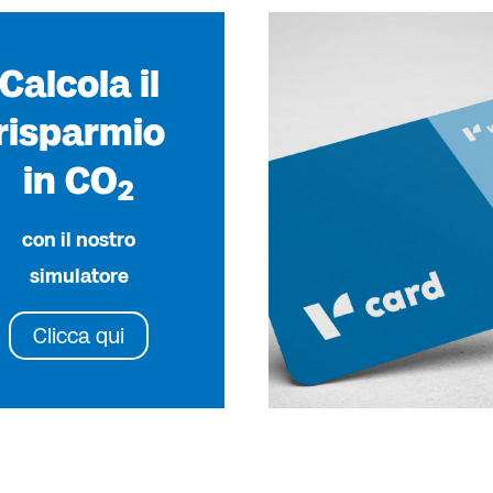
Calcola il
risparmio
in CO
2
con il nostro
simulatore
Clicca qui