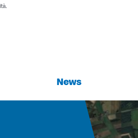
ità.
News