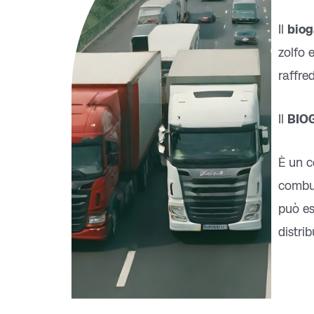
Il
biog
zolfo e
raffre
Il
BIO
È un c
combus
può es
distri