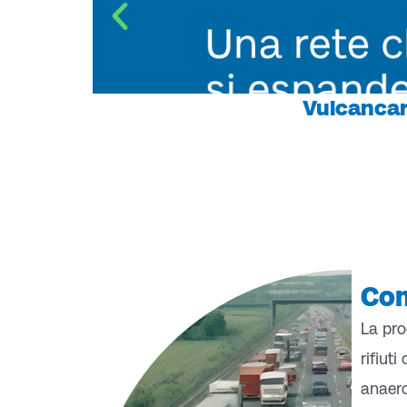
Vulcancar
Com
La pro
rifiut
anaero