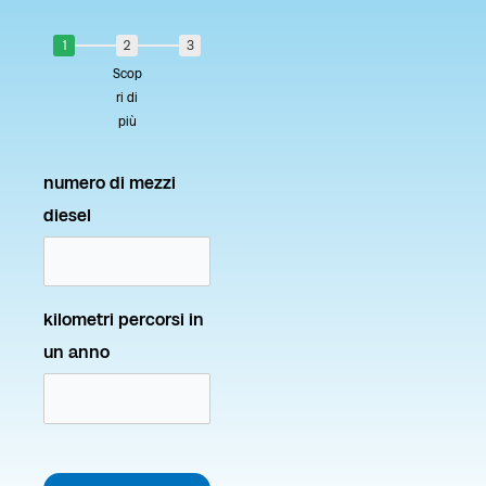
1
2
3
Scop
ri di
più
numero di mezzi
diesel
kilometri percorsi in
un anno