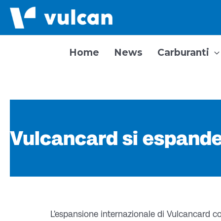
Vai
al
contenuto
Home
News
Carburanti
Vulcancard si espande
L’espansione internazionale di Vulcancard co