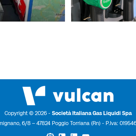
Copyright © 2026 -
Società Italiana Gas Liquidi Spa
mignano, 6/8 – 47824 Poggio Torriana (Rn) - P.Iva: 0195