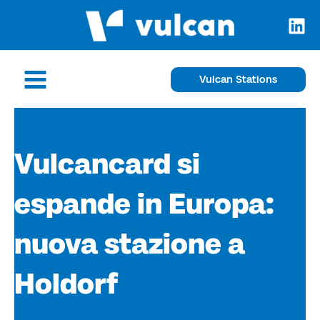
Skip
to
content
Main
Vulcan Stations
Menu
Vulcancard si
espande in Europa:
nuova stazione a
Holdorf