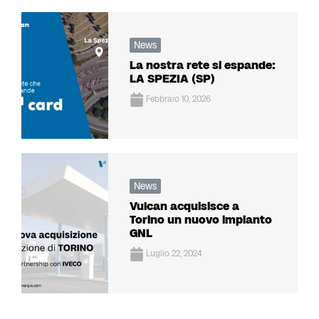
News
La nostra rete si espande:
LA SPEZIA (SP)
Febbraio 10, 2026
News
Vulcan acquisisce a
Torino un nuovo impianto
GNL
Luglio 22, 2024