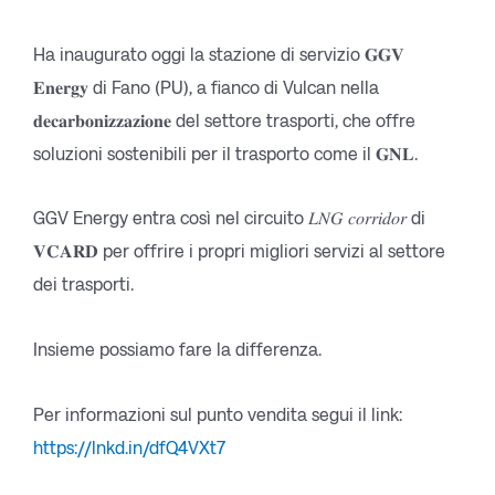
Ha inaugurato oggi la stazione di servizio 𝐆𝐆𝐕
𝐄𝐧𝐞𝐫𝐠𝐲 di Fano (PU), a fianco di Vulcan nella
𝐝𝐞𝐜𝐚𝐫𝐛𝐨𝐧𝐢𝐳𝐳𝐚𝐳𝐢𝐨𝐧𝐞 del settore trasporti, che offre
soluzioni sostenibili per il trasporto come il 𝐆𝐍𝐋.
GGV Energy entra così nel circuito 𝐿𝑁𝐺 𝑐𝑜𝑟𝑟𝑖𝑑𝑜𝑟 di
𝐕𝐂𝐀𝐑𝐃 per offrire i propri migliori servizi al settore
dei trasporti.
Insieme possiamo fare la differenza.
Per informazioni sul punto vendita segui il link:
https://lnkd.in/dfQ4VXt7