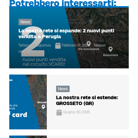
Potrebbero interessarti:
News
La nostra rete si espande: 2 nuovi punti
vendita a Perugia
Tatiana Balagurova
Febbraio 13, 2026
Nessun
commento
News
La nostra rete si estende:
GROSSETO (GR)
Giugno 30, 2025