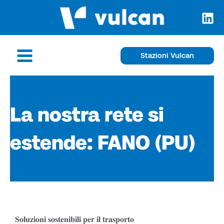
Vai
al
contenuto
Main
Stazioni Vulcan
Menu
La nostra rete si
estende: FANO (PU)
𝐒𝐨𝐥𝐮𝐳𝐢𝐨𝐧𝐢 𝐬𝐨𝐬𝐭𝐞𝐧𝐢𝐛𝐢𝐥𝐢 𝐩𝐞𝐫 𝐢𝐥 𝐭𝐫𝐚𝐬𝐩𝐨𝐫𝐭𝐨