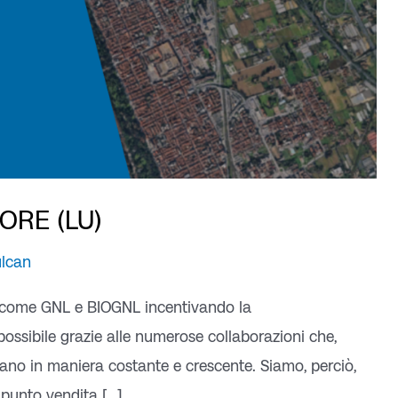
IORE (LU)
ulcan
bili come GNL e BIOGNL incentivando la
possibile grazie alle numerose collaborazioni che,
ppano in maniera costante e crescente. Siamo, perciò,
o punto vendita […]