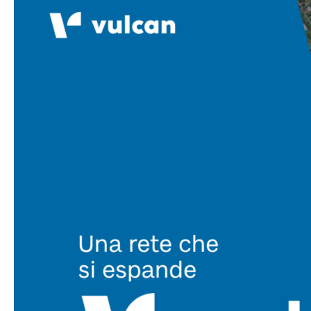
nostra
rete
si
estende:
CAMAIORE
(LU)