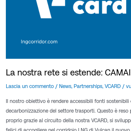
La nostra rete si estende: CAMA
Lascia un commento
/
News
,
Partnerships
,
VCARD
/
v
Il nostro obiettivo è rendere accessibili fonti sosteni
decarbonizzazione del settore trasporti. Questo è reso 
proprio grazie al circuito della nostra VCARD, si svilu
felici di accogliere nel corridoio LNG di Vulcan il nuov