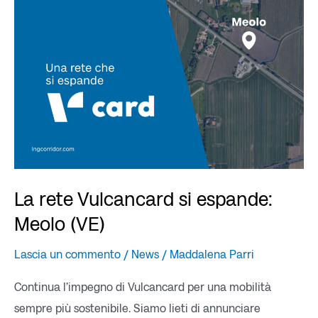
si
espande:
Meolo
(VE)
La rete Vulcancard si espande:
Meolo (VE)
Lascia un commento
/
News
/
Maddalena Parri
Continua l’impegno di Vulcancard per una mobilità
sempre più sostenibile. Siamo lieti di annunciare