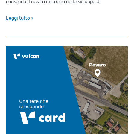
consolida il nostro impegno nello sviluppo di
Leggi tutto »
La
nostra
rete
si
espande:
PESARO
(PU)