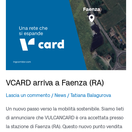
Faenza
(RA)
VCARD arriva a Faenza (RA)
Lascia un commento
/
News
/
Tatiana Balagurova
Un nuovo passo verso la mobilità sostenibile. Siamo lieti
di annunciare che VULCANCARD è ora accettata presso
la stazione di Faenza (RA). Questo nuovo punto vendita