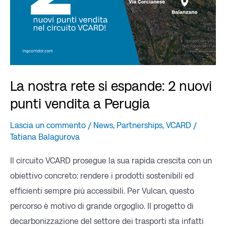
punti
vendita
a
Perugia
La nostra rete si espande: 2 nuovi
punti vendita a Perugia
Lascia un commento
/
News
,
Partnerships
,
VCARD
/
Tatiana Balagurova
Il circuito VCARD prosegue la sua rapida crescita con un
obiettivo concreto: rendere i prodotti sostenibili ed
efficienti sempre più accessibili. Per Vulcan, questo
percorso è motivo di grande orgoglio. Il progetto di
decarbonizzazione del settore dei trasporti sta infatti