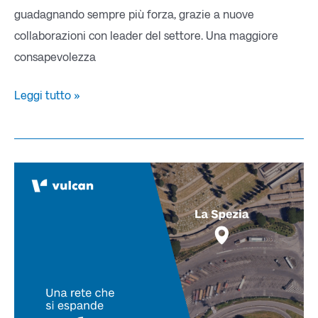
guadagnando sempre più forza, grazie a nuove
collaborazioni con leader del settore. Una maggiore
consapevolezza
Leggi tutto »
La
nostra
rete
si
espande:
LA
SPEZIA