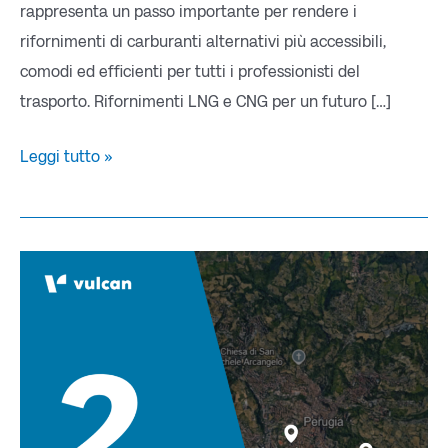
rappresenta un passo importante per rendere i
rifornimenti di carburanti alternativi più accessibili,
comodi ed efficienti per tutti i professionisti del
trasporto. Rifornimenti LNG e CNG per un futuro […]
Leggi tutto »
La
nostra
rete
si
espande:
2
nuovi