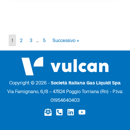
1
2
3
...
5
Successivo »
Copyright © 2026 -
Società Italiana Gas Liquidi Spa
Via Famignano, 6/8 – 47824 Poggio Torriana (Rn) - P.Iva:
01954640403