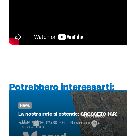
Potrebbero interessarti:
News
La nostra rete si estende: GROSSETO (GR)
vulcan
Giugno 30, 2025
Nessun commento