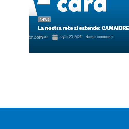
News
La nostra rete si estende: CAMAIORE
vulcan
Luglio 23, 2025
Nessun commento