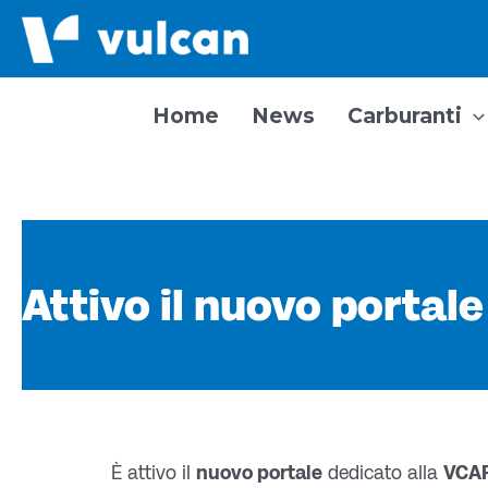
Vai
al
contenuto
Home
News
Carburanti
Attivo il nuovo porta
È attivo il
nuovo portale
dedicato alla
VCA