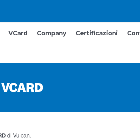
VCard
Company
Certificazioni
Con
le VCARD
RD
di Vulcan.