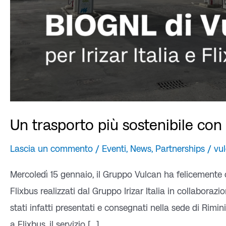
Un trasporto più sostenibile con
Lascia un commento
/
Eventi
,
News
,
Partnerships
/
vu
Mercoledì 15 gennaio, il Gruppo Vulcan ha felicemente o
Flixbus realizzati dal Gruppo Irizar Italia in collaboraz
stati infatti presentati e consegnati nella sede di Rimini
a Flixbus, il servizio […]