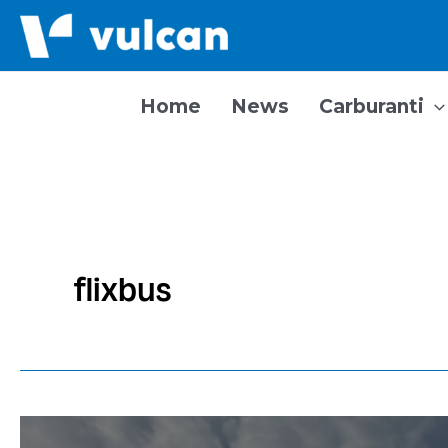
Vai
al
contenuto
Home
News
Carburanti
flixbus
Un