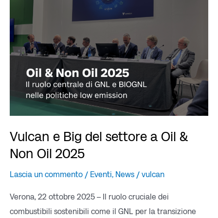
del
settore
a
Oil
&
Non
Oil
2025
Vulcan e Big del settore a Oil &
Non Oil 2025
Lascia un commento
/
Eventi
,
News
/
vulcan
Verona, 22 ottobre 2025 – Il ruolo cruciale dei
combustibili sostenibili come il GNL per la transizione