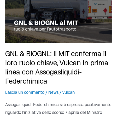
conferma
il
loro
ruolo
chiave,
Vulcan
in
GNL & BIOGNL: il MIT conferma il
prima
loro ruolo chiave, Vulcan in prima
linea
linea con Assogasliquidi-
con
Assogasliquidi-
Federchimica
Federchimica
Lascia un commento
/
News
/
vulcan
Assogasliquidi-Federchimica si è espressa positivamente
riguardo l’iniziativa dello scorso 7 aprile del Ministro