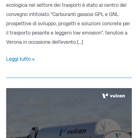
ecologica nel settore dei trasporti è stato al centro del
convegno intitolato “Carburanti gassosi GPL e GNL:
prospettive di sviluppo, progetti e soluzioni concrete per
il trasporto pesante e leggero low emission”, tenutosi a
Verona in occasione dell’evento […]
Leggi tutto »
GNL
&
BIOGNL:
il
MIT