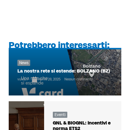
Potrebbero interessarti:
News
La nostra rete si estende: BOLZANO (BZ)
vulcan
Aprile 28, 2025
Nessun commento
Eventi
GNL & BIOGNL: incentivi e
norma ETS2