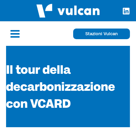
Vai
al
contenuto
Main
Stazioni Vulcan
Menu
Il tour della
decarbonizzazione
con VCARD