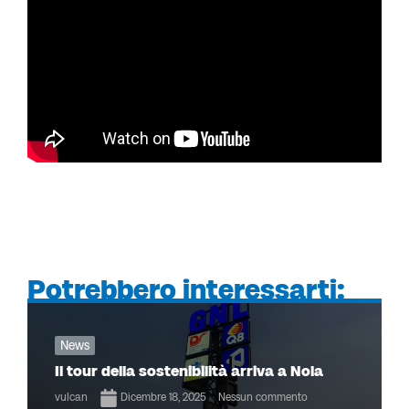
Potrebbero interessarti:
News
Il tour della sostenibilità arriva a Nola
vulcan
Dicembre 18, 2025
Nessun commento