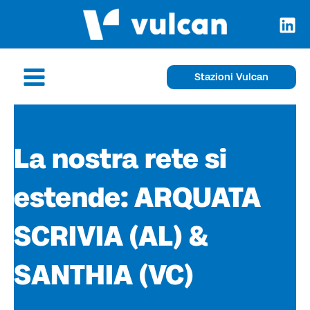
Vai
al
contenuto
Main
Stazioni Vulcan
Menu
La nostra rete si
estende: ARQUATA
SCRIVIA (AL) &
SANTHIA (VC)