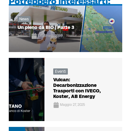
Potrebbero interessarti:
News
Un pieno da BIO | Parte 3
admin
Ottobre 18, 2023
Nessun commento
Eventi
Vulcan:
Decarbonizzazione
Trasporti con IVECO,
Koster, AB Energy
Maggio 27, 2025