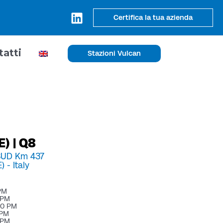
Certifica la tua azienda
tatti
Stazioni Vulcan
E) | Q8
 SUD Km 437
) -
Italy
 PM
 PM
00 PM
 PM
 PM