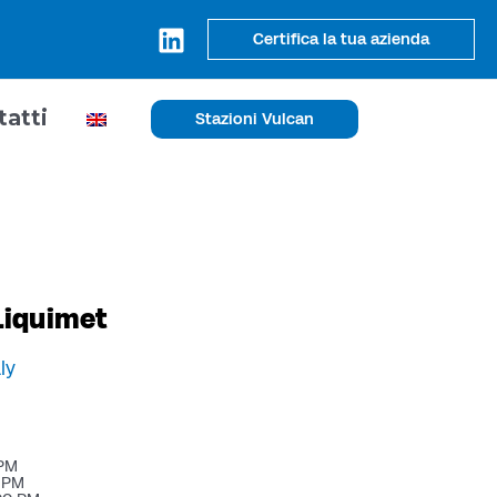
Certifica la tua azienda
tatti
Stazioni Vulcan
Liquimet
aly
 PM
0 PM