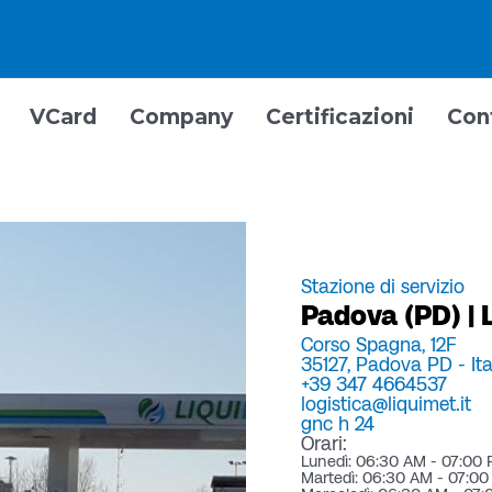
VCard
Company
Certificazioni
Con
Stazione di servizio
Padova (PD) | 
Corso Spagna, 12F
35127,
Padova PD -
It
+39 347 4664537
logistica@liquimet.it
gnc h 24
Orari:
Lunedì: 06:30 AM - 07:00
Martedì: 06:30 AM - 07:0