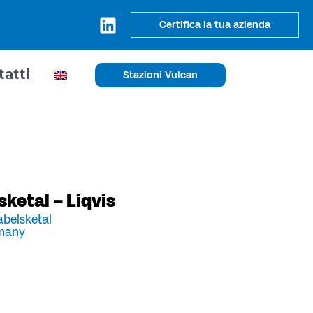
Certifica la tua azienda
tatti
Stazioni Vulcan
sketal – Liqvis
belsketal
many