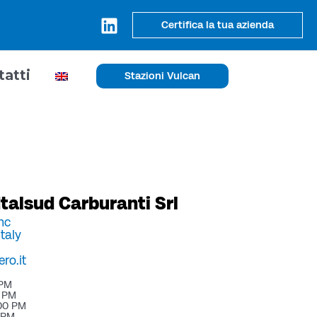
Certifica la tua azienda
tatti
Stazioni Vulcan
Italsud Carburanti Srl
nc
Italy
ro.it
 PM
0 PM
:00 PM
0 PM