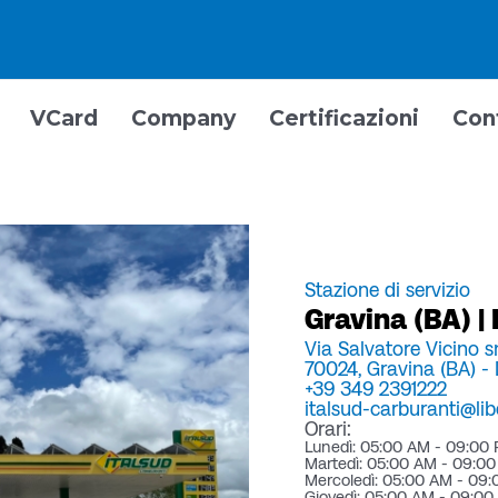
VCard
Company
Certificazioni
Con
Stazione di servizio
Gravina (BA) | 
Via Salvatore Vicino s
70024,
Gravina (BA) -
+39 349 2391222
italsud-carburanti@libe
Orari:
Lunedì: 05:00 AM - 09:00
Martedì: 05:00 AM - 09:0
Mercoledì: 05:00 AM - 09
Giovedì: 05:00 AM - 09:0